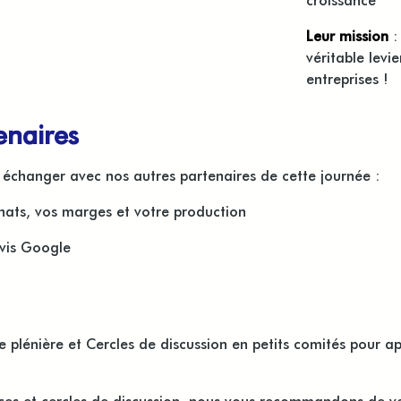
Leur m
ission
:
véritable levi
entreprises !​
enaires
échanger avec nos autres partenaires de cette journée :
chats, vos marges et votre production
avis Google
e plénière et Cercles de discussion en petits comités pour 
nces et cercles de discussion, nous vous recommandons de v