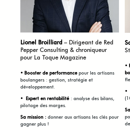
Lionel
Broilliard
–
Dirigeant de
Red
S
Pepper Consulting
& chroniqueur
St
pour
La Toque Magazine
• 
bo
• Booster de performance
pour les artisans
fl
boulangers : gestion, stratégie et
développement.
(1
• Expert en rentabilité
: analyse des bilans,
pilotage des marges.
Sa
po
Sa mission :
donner aux artisans les clés pour
de
gagner plus !​