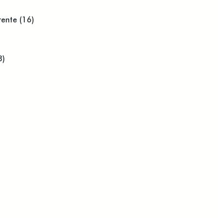
rente (16)
8)