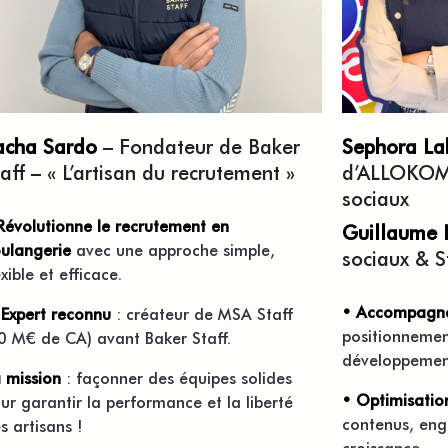
acha
Sardo
–
Fondateur de
Baker
Sephora La
aff
– « L’artisan du
recrutement »
d’ALLOKOM 
sociaux ​
Révolutionne le
recrutement en
Guillaume 
ulangerie
avec une approche simple,
sociaux & S
exible et efficace.
•
Accompagne
•
Expert reconnu
: créateur de MSA Staff
positionnement
0 M€ de CA) avant Baker Staff.​
développement 
 mission
: façonner des équipes solides
•
Optimisatio
ur garantir la performance et la liberté
contenus, eng
s artisans !​
croissance​