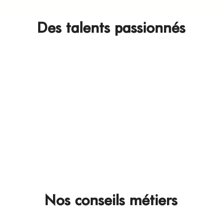
Voir
plus
Des talents passionnés
Christine Descout
Technicienne d'essai
à Verneuil l'Etang
Découvrir
Nos conseils métiers