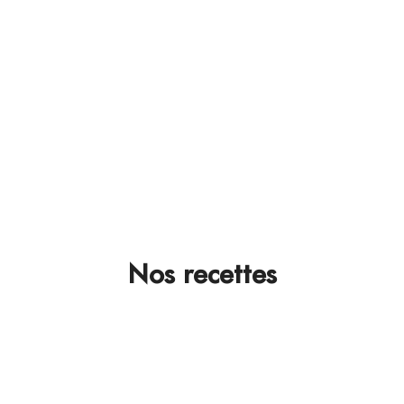
Comment animer votre
boutique toute l'année
Découvrir
Nos recettes
Hot dog printanier