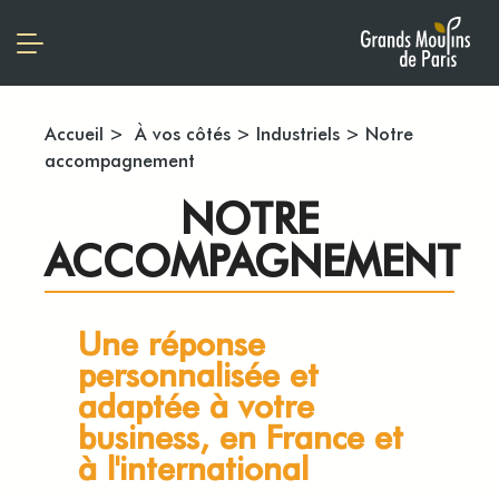
Accueil
>
À vos côtés
>
Industriels
>
Notre
accompagnement
NOTRE
ACCOMPAGNEMENT
Une réponse
personnalisée et
adaptée à votre
business, en France et
à l'international