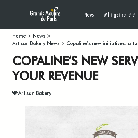
News
Milling since 1919
Home
>
News
>
Artisan Bakery News
>
Copaline’s new initiatives: a t
COPALINE’S NEW SER
YOUR REVENUE
Artisan Bakery