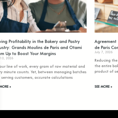
ving Profitability in the Bakery and Pastry
Agreement o
ustry: Grands Moulins de Paris and Otami
de Paris Co
July 7, 2026
m Up to Boost Your Margins
 13, 2026
Reducing the 
the entire ba
your line of work, every gram of raw material and
product of se
ry minute counts. Yet, between managing batches
 serving customers, accurate calculations
 MORE »
SEE MORE »