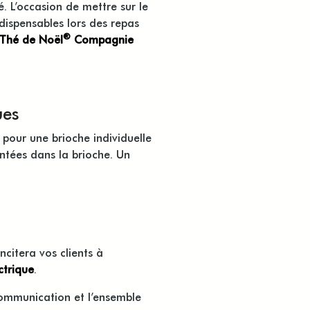
. L’occasion de mettre sur le
ndispensables lors des repas
®
e Thé de Noël
Compagnie
ues
 pour une brioche individuelle
antées dans la brioche. Un
citera vos clients à
ctrique
.
communication et l’ensemble