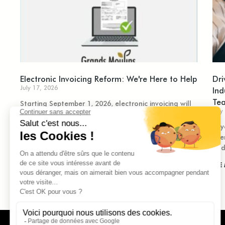
Electronic Invoicing Reform: We're Here to Help
Dri
July 17, 2026
Ind
Tea
Starting September 1, 2026, electronic invoicing will
July
become mandatory for all VAT-registered businesses.
This is a new practice to adopt, and
In 
eve
and
SEE MORE »
SEE