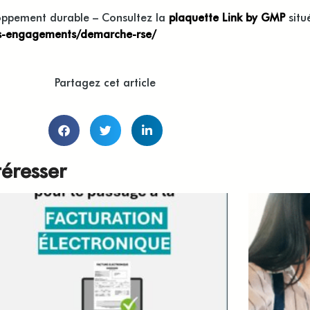
loppement durable – Consultez la
plaquette Link by GMP
situ
nos-engagements/demarche-rse/
Partagez cet article
téresser