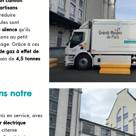
 un camion
artisans
réduire
ules sont
 silence
qu’ils
sons au petit
inage. Grâce à ces
de gaz à effet de
gain de
4,5 tonnes
ns notre
is en service, avec
r électrique
 citerne