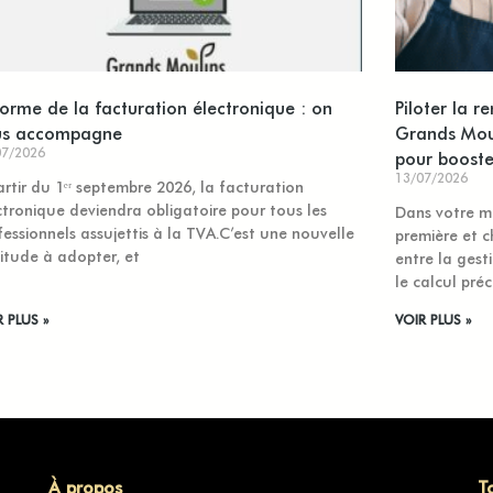
orme de la facturation électronique : on
Piloter la r
us accompagne
Grands Moul
07/2026
pour boost
13/07/2026
artir du 1ᵉʳ septembre 2026, la facturation
ctronique deviendra obligatoire pour tous les
Dans votre m
fessionnels assujettis à la TVA.C’est une nouvelle
première et 
itude à adopter, et
entre la gesti
le calcul préc
R PLUS »
VOIR PLUS »
À propos
T