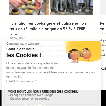
Formation en boulangerie et pâtisserie : un
Réf
taux de réussite historique de 98 % à l’EBP
vo
17/
Paris
20/07/2026
À p
éle
L’École de Boulangerie et de Pâtisserie de Paris
pro
confirme cette année encore sa position d’école
hab
référente sur le secteur avec ce taux de réussite
historique
VOIR PLUS »
VOI
Suivez-nous