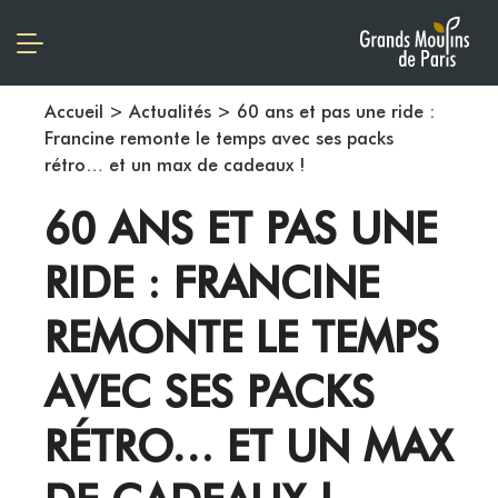
Accueil
>
Actualités
>
60 ans et pas une ride :
Francine remonte le temps avec ses packs
rétro… et un max de cadeaux !
60 ANS ET PAS UNE
RIDE : FRANCINE
REMONTE LE TEMPS
AVEC SES PACKS
RÉTRO… ET UN MAX