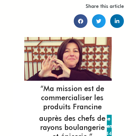
Share this article
“Ma mission est de
commercialiser les
produits Francine
auprès des chefs de
Je me
rayons boulangerie
présente
J’ai 44