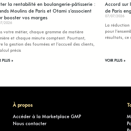
oter la rentabilité en boulangerie-pâtisserie :
Accord sur 
nds Moulins de Paris et Otami s’associent
de Paris en
07/07/2026
r booster vos marges
07/2026
La réduction 
pour l’ensemb
s votre métier, chaque gramme de matière
résultats, ce
mière et chaque minute comptent. Pourtant,
re la gestion des fournées et l’accueil des clients,
alcul précis
R PLUS »
VOIR PLUS »
À propos
T
Accéder à la Marketplace GMP
M
Nous contacter
P
P