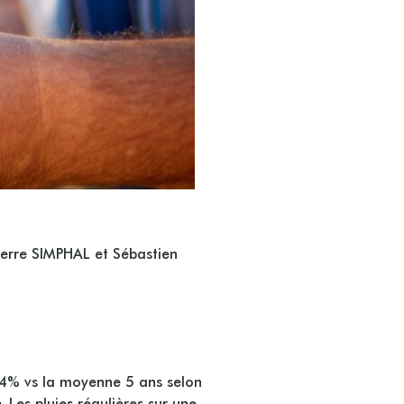
ierre SIMPHAL
et
Sébastien
+4% vs la moyenne 5 ans selon
é
. Les pluies régulières sur une