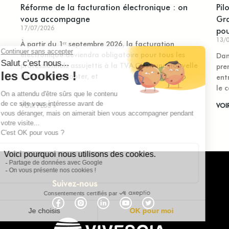
Réforme de la facturation électronique : on
Pil
vous accompagne
Gra
17/07/2026
pou
13/
À partir du 1ᵉʳ septembre 2026, la facturation
électronique deviendra obligatoire pour tous les
Dan
professionnels assujettis à la TVA.C’est une nouvelle
pre
habitude à adopter, et
ent
le c
VOIR PLUS »
VOI
Suivez-nous