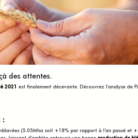
çà des attentes.
blé 2021
est finalement décevante. Découvrez l’analyse de
P
 :
emblavées (5.05Mha soit +18% par rapport à l’an passé et 
ons, laissant d’emblée entrevoir une bonne
production de bl